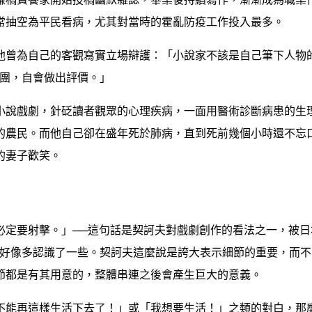
常抽空為平民看病，尤其對當時的霍亂防疫工作投入最多。
他曾為自己的客觀寫實立場辯護：「小說家不該是自己筆下人物
審團，自會做出評價。」
小說戲劇，針砭讀者觀眾的心理疾病，一面用醫術診斷病患的生
的農民。而他自己卻在盛年死於肺病，直到死前幾個小時還不忘
的妻子歡笑。
必定要射擊。」──這句話是契訶夫對戲劇創作的看法之一，被日
夫好像多認識了一些。契訶夫這麼說是誇大表示細節的重要，而不
節都是有其用意的，整體串連之後會產生巨大的意義。
不能再這樣生活下去了！」或「我想要生活！」之類的對白，那