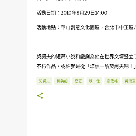
活動日期：2010年8月29日14:00
活動地點：華山創意文化園區，台北市中正區
契訶夫的短篇小說和戲劇為他在世界文壇豎立
不朽作品，或許就是從「您讀一讀契訶夫吧！
契訶夫
柯奐如
夏夏
耿一偉
童偉格
黃冠熹