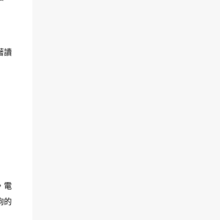
著讀
，電
狗的