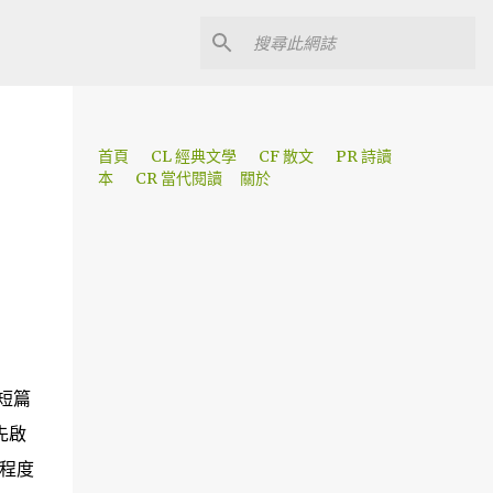
首頁
CL 經典文學
CF 散文
PR 詩讀
本
CR 當代閱讀
關於
短篇
先啟
程度