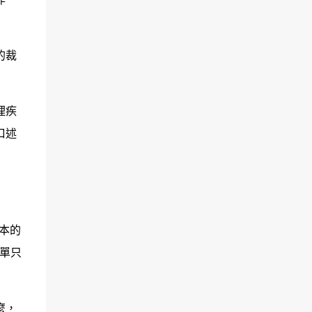
的裁
理疾
口述
本的
單只
麼，