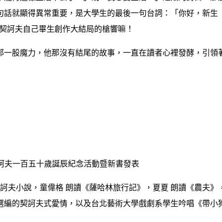
句話就顯得異常重要，是大學生的最後一句台詞：「你好，新生
是契訶夫自己畢生創作大結局的槍響嘛！
那一股魔力，他那沒有結尾的故事，一直在讀者心裡發酵，引領
契訶夫一百五十歲誕辰紀念活動暨新書發表
契訶夫小說，童偉格 朗讀《薩哈林旅行記》，夏夏 朗讀《農夫》
朗讀選編的契訶夫式愛情，以及台北藝術大學戲劇系學生吟唱《帶小