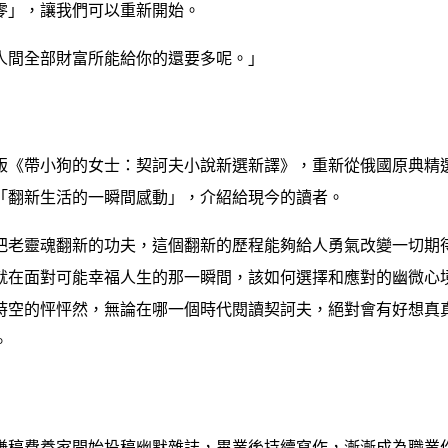
零」，讓我們可以重新開始。
人間全部財富所能給你的還要多呢。」
版《帶小狗的女士：契訶夫小說新選新譯》，重新從俄國原典精
「翻新生活的一瞬間感動」，介紹給現今的讀者。
把老靈魂翻新的功夫，這個翻新的歷程能夠給人勇氣改變一切期
就在面對可能幸福人生的那一瞬間，該如何選擇和應對的幽微心
時空的怦怦然，無論在哪一個時代閱讀契訶夫，絕對會有好想真
。
賺稿費養家開始投稿幽默雜誌，畢業後持續寫作，漸漸成為職業