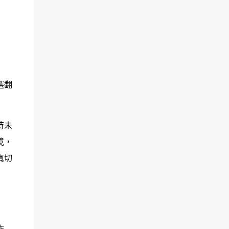
選翻
待未
境，
真切
作