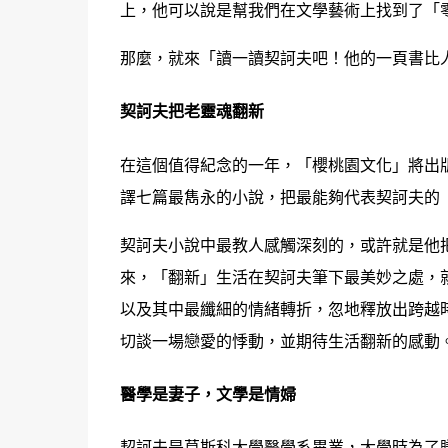
上，他可以說是幫我們在文學藝術上找到了「
那麼，就來「讀一讀契訶夫吧！他的一頁書比
契訶夫把老靈魂翻新
在這個值得紀念的一年，「櫻桃園文化」將出
譯七篇最雋永的小說，把最能夠代表契訶夫的
契訶夫小說中最教人感觸深刻的，或許就是他
來，「翻新」生活在契訶夫筆下最美妙之處，
以及其中最纖細的情緒轉折，忽地釋放出跨越
切談一場戀愛的悸動，並期待生活翻新的感動
醫學是妻子，文學是情婦
契訶夫是莫斯科大學醫學系畢業，大學時為了