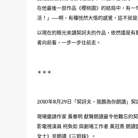
在他最後一部作品《櫻桃園》的結局中，有一
活！」──啊，有種恍然大悟的感覺，這不就
以現在的眼光來讀契訶夫的作品，依然還是有
者向前看，一步一步往前走。
＊＊＊
2010年8月29日「契訶夫，我願為你朗讀」
現場邀請作家 黃春明 獻聲朗讀最令他難忘的
影電視演員 柯奐如 與劇場工作者 黃冠熹 
女士》並朗讀《三姐妹》。