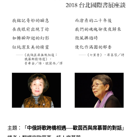
主題：「
中俄詩歌跨橋相遇──歐茵西與席慕蓉的對話
」