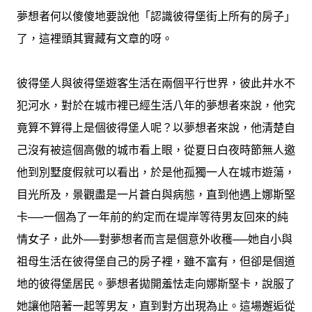
夢想者何以傻傻地要說他「認識彼得堡街上所有的房子」
了，這裡頭其實藏有文章的呀。
彼得堡人與彼得堡遊客生活在兩個平行世界，彼此井水不
犯河水，對於在城市裡已經生活八年的夢想者來說，他究
竟算不算得上是個彼得堡人呢？以夢想者來說，他清楚自
己沒有被這個高傲的城市看上眼，從夏日白夜時節無人邀
他到別墅度假就可以看出，於是他孤獨一人在城市遊蕩，
目光所及，景觀盡是一片蒼白與病態，直到他遇上娜斯堅
卡──一個為了一年前的約定而在堤岸等待男友回來的純
情女子，此外──對夢想者而言是個意外收穫──她自小與
祖母生活在彼得堡自己的房子裡，雖不富有，但卻是個道
地的彼得堡居民。夢想者拋開羞怯走向娜斯堅卡，說服了
她讓他陪著一起等男友，直到對方出現為止。這場邂逅從