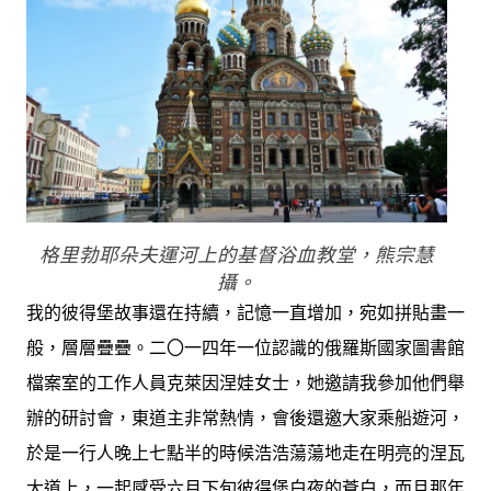
格里勃耶朵夫運河上的基督浴血教堂，熊宗慧
攝。
我的彼得堡故事還在持續，記憶一直增加，宛如拼貼畫一
般，層層疊疊。二〇一四年一位認識的俄羅斯國家圖書館
檔案室的工作人員克萊因涅娃女士，她邀請我參加他們舉
辦的研討會，東道主非常熱情，會後還邀大家乘船遊河，
於是一行人晚上七點半的時候浩浩蕩蕩地走在明亮的涅瓦
大道上，一起感受六月下旬彼得堡白夜的蒼白，而且那年