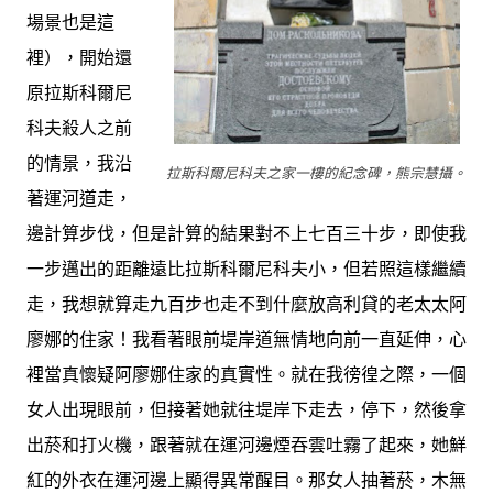
場景也是這
裡），開始還
原拉斯科爾尼
科夫殺人之前
的情景，我沿
拉斯科爾尼科夫之家一樓的紀念碑，熊宗慧攝。
著運河道走，
邊計算步伐，但是計算的結果對不上七百三十步，即使我
一步邁出的距離遠比拉斯科爾尼科夫小，但若照這樣繼續
走，我想就算走九百步也走不到什麼放高利貸的老太太阿
廖娜的住家！我看著眼前堤岸道無情地向前一直延伸，心
裡當真懷疑阿廖娜住家的真實性。就在我徬徨之際，一個
女人出現眼前，但接著她就往堤岸下走去，停下，然後拿
出菸和打火機，跟著就在運河邊煙吞雲吐霧了起來，她鮮
紅的外衣在運河邊上顯得異常醒目。那女人抽著菸，木無