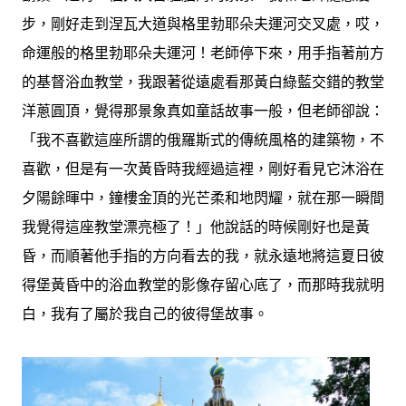
步，剛好走到涅瓦大道與格里勃耶朵夫運河交叉處，哎，
命運般的格里勃耶朵夫運河！老師停下來，用手指著前方
的基督浴血教堂，我跟著從遠處看那黃白綠藍交錯的教堂
洋蔥圓頂，覺得那景象真如童話故事一般，但老師卻說：
「我不喜歡這座所謂的俄羅斯式的傳統風格的建築物，不
喜歡，但是有一次黃昏時我經過這裡，剛好看見它沐浴在
夕陽餘暉中，鐘樓金頂的光芒柔和地閃耀，就在那一瞬間
我覺得這座教堂漂亮極了！」他說話的時候剛好也是黃
昏，而順著他手指的方向看去的我，就永遠地將這夏日彼
得堡黃昏中的浴血教堂的影像存留心底了，而那時我就明
白，我有了屬於我自己的彼得堡故事。