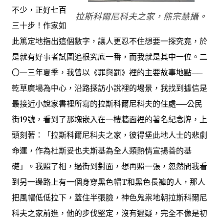
不少，正好七百
拉斯科爾尼科夫之家，熊宗慧攝。
三十步！作家如
此篤定地指出這個數字，讓人更忍不住想要一探究竟，於
是就有好事者試圖追根究底一番，而我就是其中一位。二
〇一三年夏季，我曾以《罪與罰》裡的主要故事地點──
乾草廣場為中心，沿路探訪小說裡的場景，我找到據信是
最接近小說家書裡所寫的拉斯科爾尼科夫的住處──公民
街19號，看到了那塊嵌入在一樓牆面裡的著名紀念牌，上
頭刻著：「拉斯科爾尼科夫之家，彼得堡此地人士的悲劇
命運，作為杜斯妥也夫斯基為全人類熱情宣揚善的基
礎」。我照了相，過街到對面，想再照一張，忽然間我看
到另一邊路上有一個身穿黑色帽T和黑色長褲的人，那人
把風帽低低拉下，蓋住半張臉，神色鬼祟地朝拉斯科爾尼
科夫之家前進，他的步伐堅定，沒有遲疑，完全不像是初