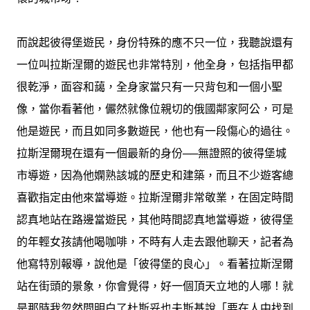
而說起彼得堡遊民，身份特殊的應不只一位，我聽說還有
一位叫拉斯涅爾的遊民也非常特別，他全身，包括指甲都
很乾淨，面容和藹，全身家當只有一只背包和一個小聖
像，當你看著他，儼然就像位親切的俄國鄰家阿公，可是
他是遊民，而且如同多數遊民，他也有一段傷心的過往。
拉斯涅爾現在還有一個最新的身份──無證照的彼得堡城
市導遊，因為他嫻熟該城的歷史和建築，而且不少遊客總
喜歡指定由他來當導遊。拉斯涅爾非常敬業，在固定時間
認真地站在路邊當遊民，其他時間認真地當導遊，彼得堡
的年輕女孩請他喝咖啡，不時有人走去跟他聊天，記者為
他寫特別報導，說他是「彼得堡的良心」。看著拉斯涅爾
站在街頭的景象，你會覺得，好一個頂天立地的人哪！就
是那時我忽然間明白了杜斯妥也夫斯基說「要在人中找到