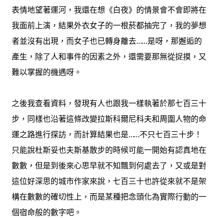
表情地望著運河，我還在想《白夜》的情景會不會即將在
我面前上演，結果外衣女子的一根菸都抽完了，我的夢想
者並沒有出現，而女子也已轉身離去……是呀，那邂逅的
產生，除了人和事件的因素之外，還需要那無從捉摸，又
難以掌握的機遇呀。
之後我查看資料，發現有人也跟我一樣執著於那七百三十
步，同樣也沿著這條改變拉斯科爾尼科夫和周圍人物的命
運之路進行探訪，而計算結果也是……不只七百三十步！
只能說杜斯妥也夫斯基散步的時候可能一開始有認真地在
數數，但是到後來心思早就不知飄到何處去了，又或是對
這位好深思的城市作家來說，七百三十也許從來就不是架
構在數數的確切性上，而是某種把念頭化為實際行動的一
個宿命般的數字吧。