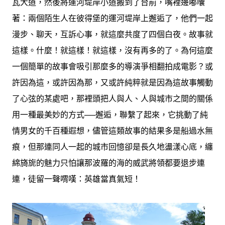
瓦大道，然後將運河堤岸小道搬到了台前，嘴裡邊嘟囔
著：兩個陌生人在彼得堡的運河堤岸上邂逅了，他們一起
漫步、聊天，互訴心事，就這麼共度了四個白夜。故事就
這樣。什麼！就這樣！就這樣，沒有再多的了。為何這麼
一個簡單的故事會吸引那麼多的導演爭相翻拍成電影？或
許因為這，或許因為那，又或許純粹就是因為這故事觸動
了心弦的某處吧，那裡頭把人與人、人與城市之間的關係
用一種最美妙的方式──邂逅，聯繫了起來，它挑動了純
情男女的千百種遐想，儘管這類故事的結果多是船過水無
痕，但那連同人一起的城市回憶卻是長久地盪漾心底，纏
綿旖旎的魅力只怕讓那波羅的海的威武將領都要退步連
連，徒留一聲喟嘆：英雄當真氣短！