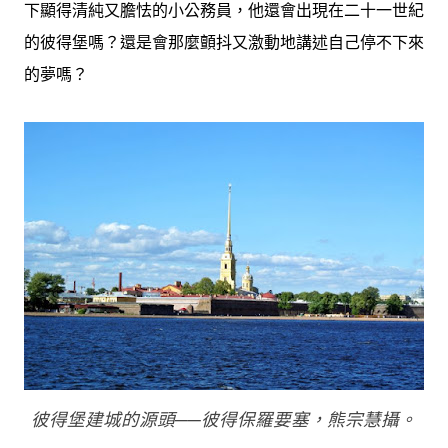
下顯得清純又膽怯的小公務員，他還會出現在二十一世紀
的彼得堡嗎？還是會那麼顫抖又激動地講述自己停不下來
的夢嗎？
彼得堡建城的源頭──彼得保羅要塞，熊宗慧攝。