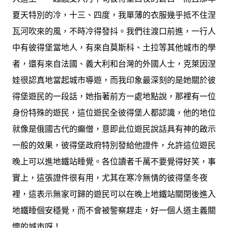
夏天特別的冷，十三、四度，我單薄的衣服幾乎抵不住涅
瓦河吹來的風，不時冷得發抖。我們往渡口前進，一行人
中有彼得堡當地人，有來自莫斯科、土拉等其他城市的學
者，還有來自法國、義大利和台灣的外國人士，克萊因涅
娃很認真地當起城市導遊，而我印象最深刻的是她關於彼
得堡遊民的一段話，她指著前方一處地點說，那裡有一位
身份特殊的遊民，這位遊民全彼得堡人都認識，他的地位
就像是俄國古代的癲僧，意即此位遊民說話具有神的啟示
一般的效果，彼得堡政府特別發給他證件，允許這位遊民
晚上可以進地鐵站睡覺。各位讀者千萬不要覺得好笑，事
實上，這張證件很有用，尤其在寒冷無情的彼得堡冬夜
裡，這表示無家可歸的遊民可以在晚上地鐵站關閉後進入
地鐵睡個安穩覺，而不會被警察趕走，好一個人道主義關
懷的城市呀！