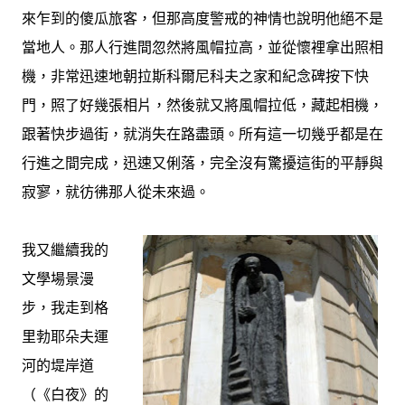
來乍到的傻瓜旅客，但那高度警戒的神情也說明他絕不是
當地人。那人行進間忽然將風帽拉高，並從懷裡拿出照相
機，非常迅速地朝拉斯科爾尼科夫之家和紀念碑按下快
門，照了好幾張相片，然後就又將風帽拉低，藏起相機，
跟著快步過街，就消失在路盡頭。所有這一切幾乎都是在
行進之間完成，迅速又俐落，完全沒有驚擾這街的平靜與
寂寥，就彷彿那人從未來過。
我又繼續我的
文學場景漫
步，我走到格
里勃耶朵夫運
河的堤岸道
（《白夜》的