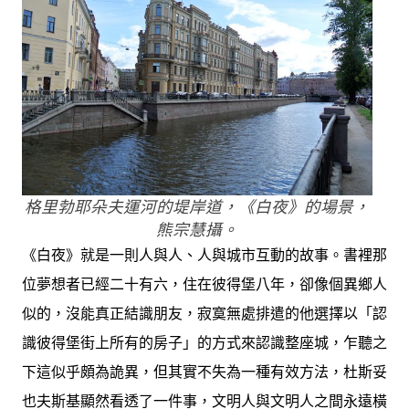
格里勃耶朵夫運河的堤岸道，《白夜》的場景，
熊宗慧攝。
《白夜》就是一則人與人、人與城市互動的故事。書裡那
位夢想者已經二十有六，住在彼得堡八年，卻像個異鄉人
似的，沒能真正結識朋友，寂寞無處排遣的他選擇以「認
識彼得堡街上所有的房子」的方式來認識整座城，乍聽之
下這似乎頗為詭異，但其實不失為一種有效方法，杜斯妥
也夫斯基顯然看透了一件事，文明人與文明人之間永遠橫