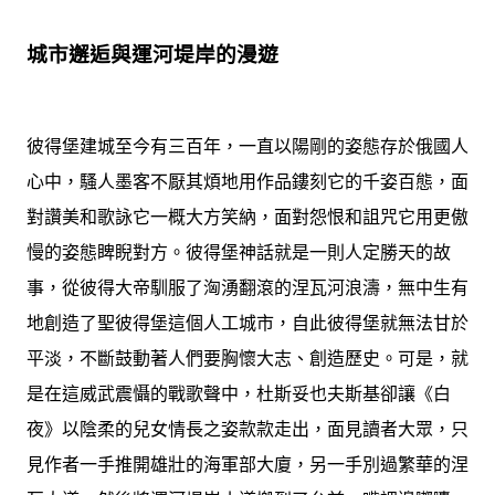
城市邂逅與運河堤岸的漫遊
彼得堡建城至今有三百年，一直以陽剛的姿態存於俄國人
心中，騷人墨客不厭其煩地用作品鏤刻它的千姿百態，面
對讚美和歌詠它一概大方笑納，面對怨恨和詛咒它用更傲
慢的姿態睥睨對方。彼得堡神話就是一則人定勝天的故
事，從彼得大帝馴服了洶湧翻滾的涅瓦河浪濤，無中生有
地創造了聖彼得堡這個人工城市，自此彼得堡就無法甘於
平淡，不斷鼓動著人們要胸懷大志、創造歷史。可是，就
是在這威武震懾的戰歌聲中，杜斯妥也夫斯基卻讓《白
夜》以陰柔的兒女情長之姿款款走出，面見讀者大眾，只
見作者一手推開雄壯的海軍部大廈，另一手別過繁華的涅