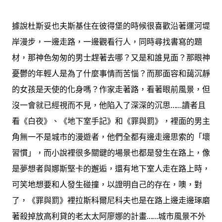
據說杜斯妥也夫斯基住在彼得堡的時候很喜歡沿著運河堤
岸漫步，一邊走路，一邊觀看行人，同時尋找書寫的題
材，那神色匆匆的男士趕著去哪？又是和誰見面？那眼神
憂鬱的年輕人是為了什麼事情而苦惱？而那面容和藹沉靜
的女孩是天使的化身嗎？作家走著路，看著眼前風景，但
沒一會就已經視而不見，他陷入了深深的沉思……讀者且
看《白夜》、《地下室手記》和《罪與罰》，裡面的男主
角無一不是城市的漫遊者，他們全都有邊走邊思索的「壞
習慣」，而小說裡很多關鍵的場景也都是發生在路上，像
是夢想者與娜斯堅卡的邂逅，還有地下室人走在路上時，
可笑地想要和人發生碰撞，以證明自己的存在，噢，對
了，《罪與罰》裡拉斯科爾尼科夫也是在路上邊走邊琢磨
著殺掉放高利貸的老太太阿廖娜的計畫……城市風景不外