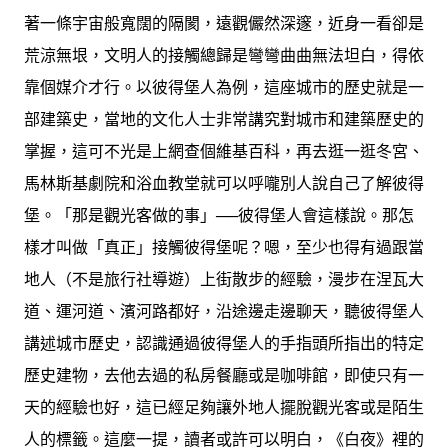
著一條宇宙般寬闊的隔閡，遠觀儼然深邃，近身一看卻是
荒涼無垠，文明人的接觸總歸是彎彎曲曲無法坦白，得依
靠個媒介才行。以彼得堡人為例，這座城市的歷史就是一
部建築史，當地的文化人士非常講究對城市和建築歷史的
掌握，這可不光是上網查個維基百科，再去逛一逛冬宮、
馬林斯基劇院和浴血教堂就可以呼嚨別人說自己了解彼得
堡。「那是觀光客做的事」──彼得堡人會這樣說。那怎
樣才叫做「真正」接觸彼得堡呢？嗯，至少也得有過跟當
地人（不是旅行社導遊）上街散步的經驗，漫步在涅瓦大
道、運河道、濱河路都好，沿途邊走邊聊天，聽彼得堡人
講述城市歷史，認識通過彼得堡人的手指頭所指出的特定
歷史建物，去他去過的私房餐廳或是咖啡館，即使只有一
天的經驗也好，這已經足夠讓外地人擺脫觀光客或是陌生
人的標籤。這麼一提，讀者或許可以明白，《白夜》裡的