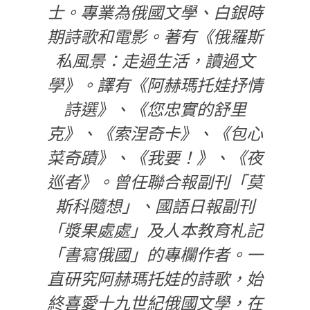
士。專業為俄國文學、白銀時
期詩歌和電影。著有《俄羅斯
私風景：走過生活，讀過文
學》。譯有《阿赫瑪托娃抒情
詩選》、《您忠實的舒里
克》、《索涅奇卡》、《包心
菜奇蹟》、《我要！》、《夜
巡者》。曾任聯合報副刊「莫
斯科隨想」、國語日報副刊
「漿果處處」及人本教育札記
「書寫俄國」的專欄作者。一
直研究阿赫瑪托娃的詩歌，始
終喜愛十九世紀俄國文學，在