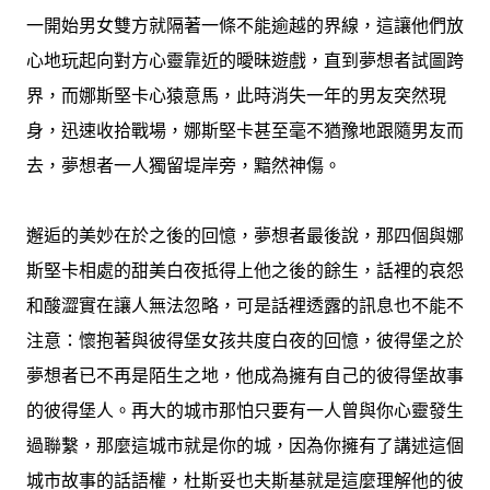
一開始男女雙方就隔著一條不能逾越的界線，這讓他們放
心地玩起向對方心靈靠近的曖昧遊戲，直到夢想者試圖跨
界，而娜斯堅卡心猿意馬，此時消失一年的男友突然現
身，迅速收拾戰場，娜斯堅卡甚至毫不猶豫地跟隨男友而
去，夢想者一人獨留堤岸旁，黯然神傷。
邂逅的美妙在於之後的回憶，夢想者最後說，那四個與娜
斯堅卡相處的甜美白夜抵得上他之後的餘生，話裡的哀怨
和酸澀實在讓人無法忽略，可是話裡透露的訊息也不能不
注意：懷抱著與彼得堡女孩共度白夜的回憶，彼得堡之於
夢想者已不再是陌生之地，他成為擁有自己的彼得堡故事
的彼得堡人。再大的城市那怕只要有一人曾與你心靈發生
過聯繫，那麼這城市就是你的城，因為你擁有了講述這個
城市故事的話語權，杜斯妥也夫斯基就是這麼理解他的彼