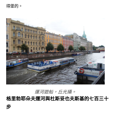
得堡的。
運河遊船，丘光攝。
格里勃耶朵夫運河與杜斯妥也夫斯基的七百三十
步