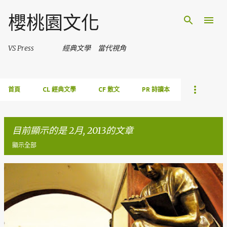
跳到主要內容
櫻桃園文化
VS Press 經典文學 當代視角
首頁
CL 經典文學
CF 散文
PR 詩讀本
目前顯示的是 2月, 2013的文章
顯示全部
發
表
文