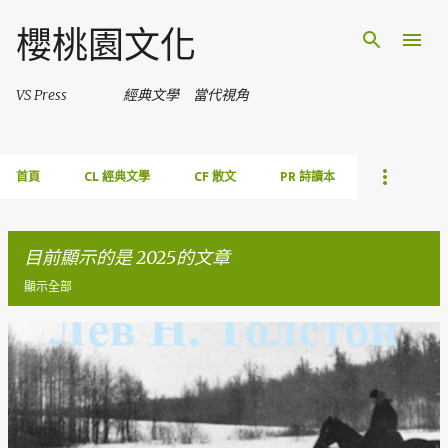
跳到主要內容
櫻桃園文化
VS Press 經典文學 當代視角
首頁
CL 經典文學
CF 散文
PR 詩讀本
目前顯示的是 2025的文章
顯示全部
發
表
文