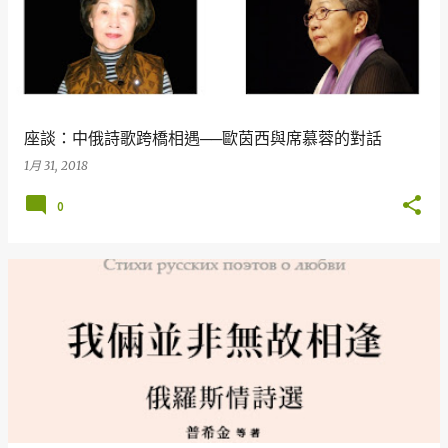
座談：中俄詩歌跨橋相遇──歐茵西與席慕蓉的對話
1月 31, 2018
0