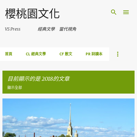
跳到主要內容
櫻桃園文化
VS Press 經典文學 當代視角
首頁
CL 經典文學
CF 散文
PR 詩讀本
目前顯示的是 2018的文章
顯示全部
發
表
文