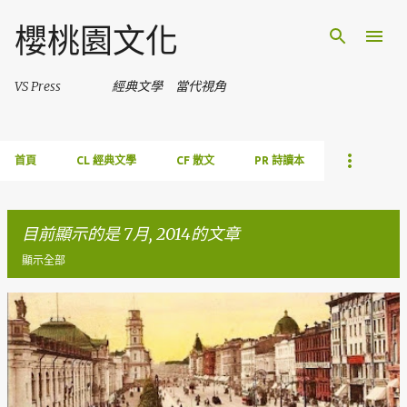
跳到主要內容
櫻桃園文化
VS Press 經典文學 當代視角
首頁
CL 經典文學
CF 散文
PR 詩讀本
目前顯示的是 7月, 2014的文章
顯示全部
發
表
文