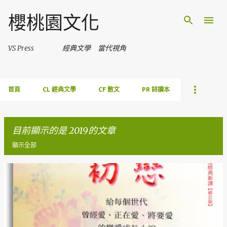
跳到主要內容
櫻桃園文化
VS Press 經典文學 當代視角
首頁
CL 經典文學
CF 散文
PR 詩讀本
目前顯示的是 2019的文章
顯示全部
發
表
文