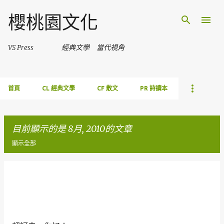
跳到主要內容
櫻桃園文化
VS Press 經典文學 當代視角
首頁
CL 經典文學
CF 散文
PR 詩讀本
目前顯示的是 8月, 2010的文章
顯示全部
發
表
文